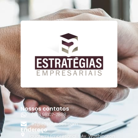
Nossos contatos
(85) 98107-7888
e2@e2solucoes.com
Endereço
Iguatemi Empresarial - Av. Washington