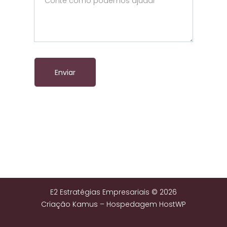
Enviar
E2 Estratégias Empresariais © 2026
Criação
Kamus
–
Hospedagem HostWP